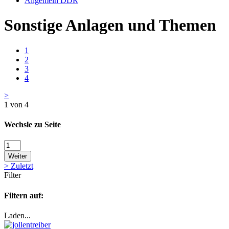
Allgemein DDR
Sonstige Anlagen und Themen
1
2
3
4
>
1 von 4
Wechsle zu Seite
Weiter
>
Zuletzt
Filter
Filtern auf:
Laden...