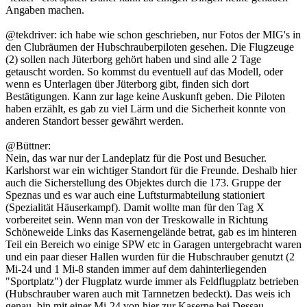
Angaben machen.
@tekdriver: ich habe wie schon geschrieben, nur Fotos der MIG's in
den Clubräumen der Hubschrauberpiloten gesehen. Die Flugzeuge
(2) sollen nach Jüterborg gehört haben und sind alle 2 Tage
getauscht worden. So kommst du eventuell auf das Modell, oder
wenn es Unterlagen über Jüterborg gibt, finden sich dort
Bestätigungen. Kann zur lage keine Auskunft geben. Die Piloten
haben erzählt, es gab zu viel Lärm und die Sicherheit konnte von
anderen Standort besser gewährt werden.
@Büttner:
Nein, das war nur der Landeplatz für die Post und Besucher.
Karlshorst war ein wichtiger Standort für die Freunde. Deshalb hier
auch die Sicherstellung des Objektes durch die 173. Gruppe der
Speznas und es war auch eine Luftsturmabteilung stationiert
(Spezialität Häuserkampf). Damit wollte man für den Tag X
vorbereitet sein. Wenn man von der Treskowalle in Richtung
Schöneweide Links das Kasernengelände betrat, gab es im hinteren
Teil ein Bereich wo einige SPW etc in Garagen untergebracht waren
und ein paar dieser Hallen wurden für die Hubschrauber genutzt (2
Mi-24 und 1 Mi-8 standen immer auf dem dahinterliegenden
"Sportplatz") der Flugplatz wurde immer als Feldflugplatz betrieben
(Hubschrauber waren auch mit Tarnnetzen bedeckt). Das weis ich
genau, bin mit einer Mi-24 von hier zur Kaserne bei Dessau