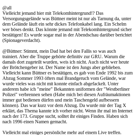
@all
Vielleicht jemand hier mit Telekomhintergrund!? Das
Versorgungsgelände was Büttner meint ist nur als Tarnung da, unter
dem Gelände läuft ein sehr dickes Telefonkabel lang. Ein Schelm
wer böses denkt. Das könnte jemand mit Telekomhintergrund sicher
bestätigen! Es wurde sogar mal in der Abendschau darüber berichtet
(Spionageverdacht).
@Büttner: Stimmt, mein Dad hat bei den Fallis so was auch
trainiert. Aber die Truppe gehörte definitiv zur GRU. Warum die
damals dort zugeteilt wurden, weis ich nicht. Auch nicht wer heute
der Brötchengeber ist. Der Name ist den Jungs aber geblieben.
Vielleicht kann Büttner es bestätigen, es gab von Ende 1992 bis zum
Abzug Sommer 1993 öfters mal Brandgeruch vom Gelände, war
wurde vieles was nicht mit konnte einfach abgefackelt. Unter
anderem habe ich "meine" Bekannten uniformen der "Westberliner
Polizei" verbrennen sehen (Habe mich bei diesen Aufräumaktionen
immer gut bedienen dürfen und mein Taschengeld aufbessern
können). Das war kurz vor dem Abzug. Da wurde mir der Tag X
erklärt, das Thema kannte ich vorher nicht. Wenn ihr mal im Internet
nach der 173. Gruppe sucht, solltet ihr einiges Finden. Haben sich
nach 1996 einen Namen gemacht.
Vielleicht mal einiges persönliche mehr auf einem Live treffen.