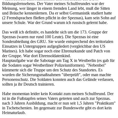
Bildungsfernsehens. Der Vater meines Schulfreundes war der
Meinung, wer länger in einem fremden Land lebt, muß die Sitten
und Bräuche kennenlernen. Da er selbst Germanistik studiert hatte
(2 Fremdsprachen fließen pflicht in der Speznas), kam sein Sohn auf
unsere Schule. War der Grund warum ich russisch gelernt habe.
Das weiß ich definitiv, es handelte sich um die 173. Gruppe der
Speznas (waren nur rund 100 Leute). Die Speznas ist eine
Sonderabteilung des GRU. Sie wurde entsprechend des teritorialen
Einsatzes in Untergruppen aufgegliedert (vergleichbar den US
Marines). Ich habe sogar noch eine Ehrenurkunde und Patch von
der Gruppe. War dort Ehrensoldatenkind.
Hauptaufgabe war die Sabotage am Tag X in Westberlin (es gab für
die Sodaten sogar Westberliner Polizeiuniformen). "Nebenbei"
kümmerte sich die Truppe um den Schutz des Standortes. Es
wurden die Sicherungsmaßnahmen "überprüft", oder man machte
Personenschutz. Die Soldaten konnten auch das Gelände verlassen,
sollten ja ihr Deutsch trainieren.
Habe momentan leider kein Kontakt zum meinen Schulfreund. Der
ist in die Fußstapfen seines Vaters getreten und auch zur Speznas.
nach 3 Jahren Ausbildung, macht er nun seit 1,5 Jahren "Praktikum"
in Tschetschenien. Im gegensatz zur Bundeswehr gibt es dort kein
Heimaturlaub.