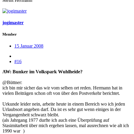
Meint Hermann
jogimaster
Member
15 Januar 2008
#16
AW: Bunker im Volkspark Wuhlheide?
@Büttner:
ich bin mir sicher das wir vom selben ort reden. Hermann hat in
vielen Beiträgen schon oft von über den Postverkehr berichtet.
Urkunde leider nein, arbeite heute in einem Bereich wo ich jeden
Urlaubsort angeben darf. Da ist es sehr gut wenn einiges in der
Vergangenheit schwarz bleibt.
(als Jahrgang 1977 durfte ich auch eine Überprüfung auf
Stasimitarbeit über mich ergehen lassen, mal ausrechnen wie alt ich
1990 war
)