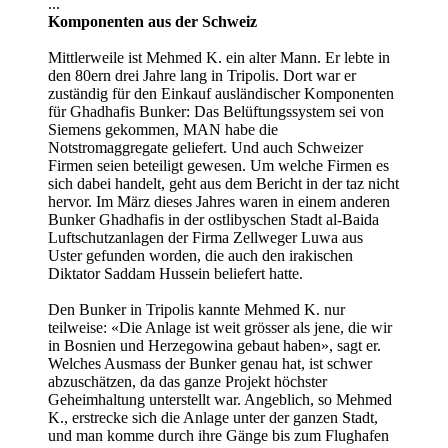
...
Komponenten aus der Schweiz
Mittlerweile ist Mehmed K. ein alter Mann. Er lebte in
den 80ern drei Jahre lang in Tripolis. Dort war er
zuständig für den Einkauf ausländischer Komponenten
für Ghadhafis Bunker: Das Belüftungssystem sei von
Siemens gekommen, MAN habe die
Notstromaggregate geliefert. Und auch Schweizer
Firmen seien beteiligt gewesen. Um welche Firmen es
sich dabei handelt, geht aus dem Bericht in der taz nicht
hervor. Im März dieses Jahres waren in einem anderen
Bunker Ghadhafis in der ostlibyschen Stadt al-Baida
Luftschutzanlagen der Firma Zellweger Luwa aus
Uster gefunden worden, die auch den irakischen
Diktator Saddam Hussein beliefert hatte.
Den Bunker in Tripolis kannte Mehmed K. nur
teilweise: «Die Anlage ist weit grösser als jene, die wir
in Bosnien und Herzegowina gebaut haben», sagt er.
Welches Ausmass der Bunker genau hat, ist schwer
abzuschätzen, da das ganze Projekt höchster
Geheimhaltung unterstellt war. Angeblich, so Mehmed
K., erstrecke sich die Anlage unter der ganzen Stadt,
und man komme durch ihre Gänge bis zum Flughafen