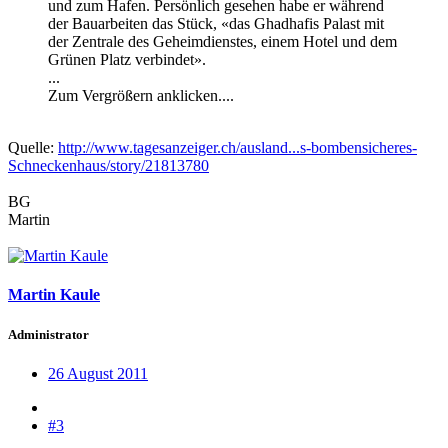
und zum Hafen. Persönlich gesehen habe er während
der Bauarbeiten das Stück, «das Ghadhafis Palast mit
der Zentrale des Geheimdienstes, einem Hotel und dem
Grünen Platz verbindet».
...
Zum Vergrößern anklicken....
Quelle:
http://www.tagesanzeiger.ch/ausland...s-bombensicheres-
Schneckenhaus/story/21813780
BG
Martin
Martin Kaule
Administrator
26 August 2011
#3