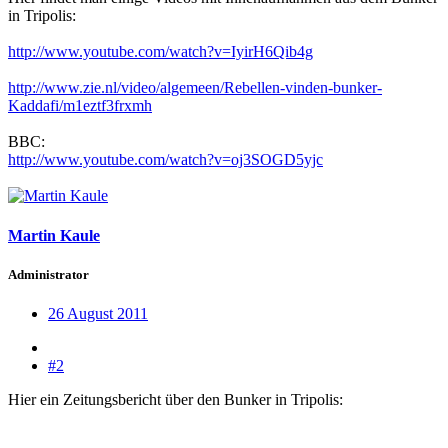
in Tripolis:
http://www.youtube.com/watch?v=IyirH6Qib4g
http://www.zie.nl/video/algemeen/Rebellen-vinden-bunker-
Kaddafi/m1eztf3frxmh
BBC:
http://www.youtube.com/watch?v=oj3SOGD5yjc
Martin Kaule
Administrator
26 August 2011
#2
Hier ein Zeitungsbericht über den Bunker in Tripolis: