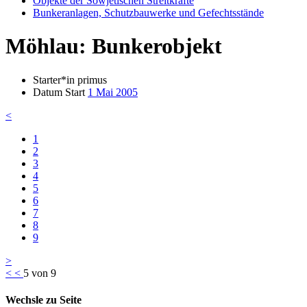
Objekte der Sowjetischen Streitkräfte
Bunkeranlagen, Schutzbauwerke und Gefechtsstände
Möhlau: Bunkerobjekt
Starter*in
primus
Datum Start
1 Mai 2005
<
1
2
3
4
5
6
7
8
9
>
<
<
5 von 9
Wechsle zu Seite