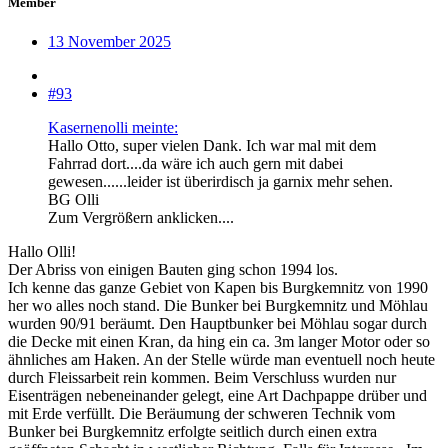
Member
13 November 2025
#93
Kasernenolli meinte:
Hallo Otto, super vielen Dank. Ich war mal mit dem
Fahrrad dort....da wäre ich auch gern mit dabei
gewesen......leider ist überirdisch ja garnix mehr sehen.
BG Olli
Zum Vergrößern anklicken....
Hallo Olli!
Der Abriss von einigen Bauten ging schon 1994 los.
Ich kenne das ganze Gebiet von Kapen bis Burgkemnitz von 1990
her wo alles noch stand. Die Bunker bei Burgkemnitz und Möhlau
wurden 90/91 beräumt. Den Hauptbunker bei Möhlau sogar durch
die Decke mit einen Kran, da hing ein ca. 3m langer Motor oder so
ähnliches am Haken. An der Stelle würde man eventuell noch heute
durch Fleissarbeit rein kommen. Beim Verschluss wurden nur
Eisenträgen nebeneinander gelegt, eine Art Dachpappe drüber und
mit Erde verfüllt. Die Beräumung der schweren Technik vom
Bunker bei Burgkemnitz erfolgte seitlich durch einen extra