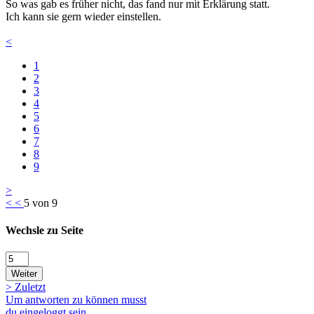
So was gab es früher nicht, das fand nur mit Erklärung statt.
Ich kann sie gern wieder einstellen.
<
1
2
3
4
5
6
7
8
9
>
<
<
5 von 9
Wechsle zu Seite
Weiter
>
Zuletzt
Um antworten zu können musst
du eingeloggt sein.