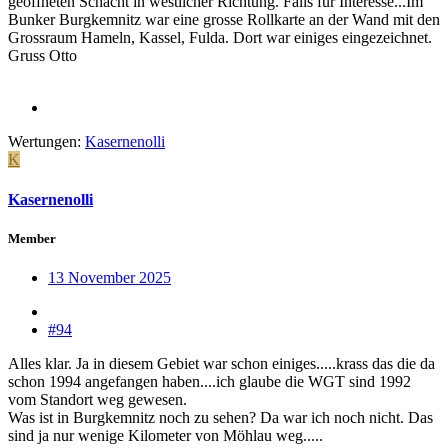
geöffneten Schacht in westlicher Richtung. Falls für Interesse...Im
Bunker Burgkemnitz war eine grosse Rollkarte an der Wand mit den
Grossraum Hameln, Kassel, Fulda. Dort war einiges eingezeichnet.
Gruss Otto
Wertungen:
Kasernenolli
K
Kasernenolli
Member
13 November 2025
#94
Alles klar. Ja in diesem Gebiet war schon einiges.....krass das die da
schon 1994 angefangen haben....ich glaube die WGT sind 1992
vom Standort weg gewesen.
Was ist in Burgkemnitz noch zu sehen? Da war ich noch nicht. Das
sind ja nur wenige Kilometer von Möhlau weg.....