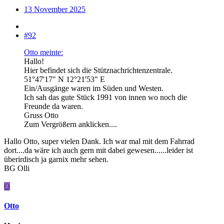
13 November 2025
#92
Otto meinte:
Hallo!
Hier befindet sich die Stütznachrichtenzentrale.
51°47'17" N 12°21'53" E
Ein/Ausgänge waren im Süden und Westen.
Ich sah das gute Stück 1991 von innen wo noch die
Freunde da waren.
Gruss Otto
Zum Vergrößern anklicken....
Hallo Otto, super vielen Dank. Ich war mal mit dem Fahrrad
dort....da wäre ich auch gern mit dabei gewesen......leider ist
überirdisch ja garnix mehr sehen.
BG Olli
O
Otto