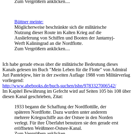
Zum Vergrößern anklicken....
Büttner meinte:
Möglicherweise beschränkte sich die militärische
Nutzung dieser Route im Kalten Krieg auf die
Auslieferung von Schiffen und Booten der Jantarnyj-
Werft Kaliningrad an die Nordflotte.
Zum Vergrößern anklicken....
Ich habe gerade etwas über die militärische Bedeutung dieses
Kanals gelesen im Buch "Mein Leben für die Flotte" von Admiral
Juri Pantelejew, hier in der zweiten Auflage 1988 vom Militärverlag
vorliegend:
http://www.abebooks.de/buch-suchen/isbn/9783327006542/
Im Kapitel Bewährung im Gefecht wird auf Seiten 105 bis 108 über
diesen Kanal geschrieben, Zitat:
1933 begann die Schaffung der Nordflottille, der
späteren Nordflotte. Dazu wurden unter anderem
mehrere Kriegsschiffe aus der Ostsee in den Norden
verlegt. Für ihre Überfahrt benutzen sie den gerade erst
eröffneten Weißmeer-Ostsee-Kanal.
Zum Vergrößern anklicken....