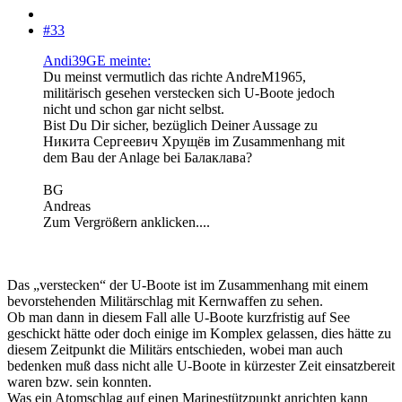
#33
Andi39GE meinte:
Du meinst vermutlich das richte AndreM1965,
militärisch gesehen verstecken sich U-Boote jedoch
nicht und schon gar nicht selbst.
Bist Du Dir sicher, bezüglich Deiner Aussage zu
Никита Сергеевич Хрущёв im Zusammenhang mit
dem Bau der Anlage bei Балаклава?
BG
Andreas
Zum Vergrößern anklicken....
Das „verstecken“ der U-Boote ist im Zusammenhang mit einem
bevorstehenden Militärschlag mit Kernwaffen zu sehen.
Ob man dann in diesem Fall alle U-Boote kurzfristig auf See
geschickt hätte oder doch einige im Komplex gelassen, dies hätte zu
diesem Zeitpunkt die Militärs entschieden, wobei man auch
bedenken muß dass nicht alle U-Boote in kürzester Zeit einsatzbereit
waren bzw. sein konnten.
Was ein Atomschlag auf einen Marinestützpunkt anrichten kann