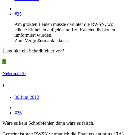
#35
Am größten Leiden musste darunter die RWSN, wo
etliche Einheiten aufgelöst und zu Raketendivisionen
umformiert wurden.
Zum Vergrößern anklicken....
Liegt hier ein Schreibfehler vor?
N
Nelson2110
†
30 Juni 2012
#36
Wäre es kein Schreibfehler, dann wäre es falsch.
Gemeint ist statt RWSN vermutlich die Дальняя авиация (ДА),