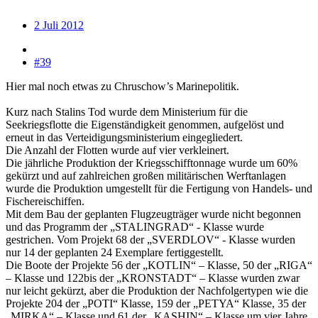
2 Juli 2012
#39
Hier mal noch etwas zu Chruschow’s Marinepolitik.
Kurz nach Stalins Tod wurde dem Ministerium für die
Seekriegsflotte die Eigenständigkeit genommen, aufgelöst und
erneut in das Verteidigungsministerium eingegliedert.
Die Anzahl der Flotten wurde auf vier verkleinert.
Die jährliche Produktion der Kriegsschifftonnage wurde um 60%
gekürzt und auf zahlreichen großen militärischen Werftanlagen
wurde die Produktion umgestellt für die Fertigung von Handels- und
Fischereischiffen.
Mit dem Bau der geplanten Flugzeugträger wurde nicht begonnen
und das Programm der „STALINGRAD“ - Klasse wurde
gestrichen. Vom Projekt 68 der „SVERDLOV“ - Klasse wurden
nur 14 der geplanten 24 Exemplare fertiggestellt.
Die Boote der Projekte 56 der „KOTLIN“ – Klasse, 50 der „RIGA“
– Klasse und 122bis der „KRONSTADT“ – Klasse wurden zwar
nur leicht gekürzt, aber die Produktion der Nachfolgertypen wie die
Projekte 204 der „POTI“ Klasse, 159 der „PETYA“ Klasse, 35 der
„MIRKA“ – Klasse und 61 der „KASHIN“ – Klasse um vier Jahre