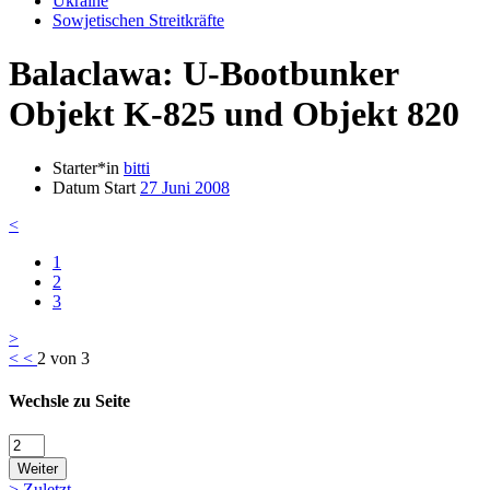
Ukraine
Sowjetischen Streitkräfte
Balaclawa: U-Bootbunker
Objekt K-825 und Objekt 820
Starter*in
bitti
Datum Start
27 Juni 2008
<
1
2
3
>
<
<
2 von 3
Wechsle zu Seite
Weiter
>
Zuletzt