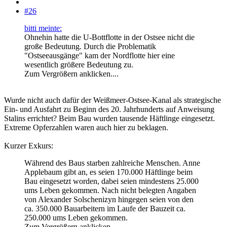
#26
bitti meinte:
Ohnehin hatte die U-Bottflotte in der Ostsee nicht die
große Bedeutung. Durch die Problematik
"Ostseeausgänge" kam der Nordflotte hier eine
wesentlich größere Bedeutung zu.
Zum Vergrößern anklicken....
Wurde nicht auch dafür der Weißmeer-Ostsee-Kanal als strategische
Ein- und Ausfahrt zu Beginn des 20. Jahrhunderts auf Anweisung
Stalins errichtet? Beim Bau wurden tausende Häftlinge eingesetzt.
Extreme Opferzahlen waren auch hier zu beklagen.
Kurzer Exkurs:
Während des Baus starben zahlreiche Menschen. Anne
Applebaum gibt an, es seien 170.000 Häftlinge beim
Bau eingesetzt worden, dabei seien mindestens 25.000
ums Leben gekommen. Nach nicht belegten Angaben
von Alexander Solschenizyn hingegen seien von den
ca. 350.000 Bauarbeitern im Laufe der Bauzeit ca.
250.000 ums Leben gekommen.
Zum Vergrößern anklicken....