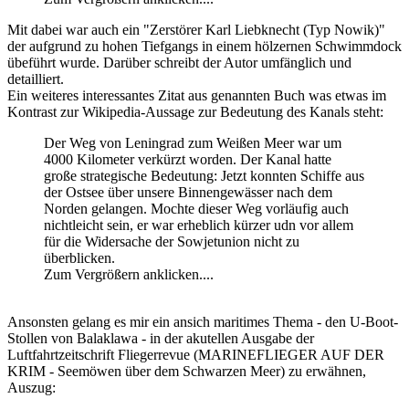
Mit dabei war auch ein "Zerstörer Karl Liebknecht (Typ Nowik)"
der aufgrund zu hohen Tiefgangs in einem hölzernen Schwimmdock
übeführt wurde. Darüber schreibt der Autor umfänglich und
detailliert.
Ein weiteres interessantes Zitat aus genannten Buch was etwas im
Kontrast zur Wikipedia-Aussage zur Bedeutung des Kanals steht:
Der Weg von Leningrad zum Weißen Meer war um
4000 Kilometer verkürzt worden. Der Kanal hatte
große strategische Bedeutung: Jetzt konnten Schiffe aus
der Ostsee über unsere Binnengewässer nach dem
Norden gelangen. Mochte dieser Weg vorläufig auch
nichtleicht sein, er war erheblich kürzer udn vor allem
für die Widersache der Sowjetunion nicht zu
überblicken.
Zum Vergrößern anklicken....
Ansonsten gelang es mir ein ansich maritimes Thema - den U-Boot-
Stollen von Balaklawa - in der akutellen Ausgabe der
Luftfahrtzeitschrift Fliegerrevue (MARINEFLIEGER AUF DER
KRIM - Seemöwen über dem Schwarzen Meer) zu erwähnen,
Auszug: