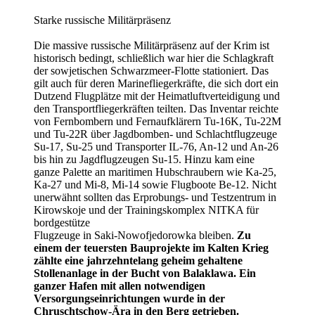
Starke russische Militärpräsenz
Die massive russische Militärpräsenz auf der Krim ist
historisch bedingt, schließlich war hier die Schlagkraft
der sowjetischen Schwarzmeer-Flotte stationiert. Das
gilt auch für deren Marinefliegerkräfte, die sich dort ein
Dutzend Flugplätze mit der Heimatluftverteidigung und
den Transportfliegerkräften teilten. Das Inventar reichte
von Fernbombern und Fernaufklärern Tu-16K, Tu-22M
und Tu-22R über Jagdbomben- und Schlachtflugzeuge
Su-17, Su-25 und Transporter IL-76, An-12 und An-26
bis hin zu Jagdflugzeugen Su-15. Hinzu kam eine
ganze Palette an maritimen Hubschraubern wie Ka-25,
Ka-27 und Mi-8, Mi-14 sowie Flugboote Be-12. Nicht
unerwähnt sollten das Erprobungs- und Testzentrum in
Kirowskoje und der Trainingskomplex NITKA für
bordgestütze
Flugzeuge in Saki-Nowofjedorowka bleiben.
Zu
einem der teuersten Bauprojekte im Kalten Krieg
zählte eine jahrzehntelang geheim gehaltene
Stollenanlage in der Bucht von Balaklawa. Ein
ganzer Hafen mit allen notwendigen
Versorgungseinrichtungen wurde in der
Chruschtschow-Ära in den Berg getrieben.