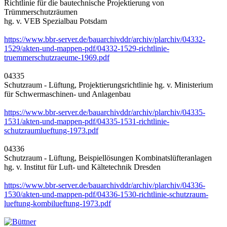
Richtlinie für die bautechnische Projektierung von
Trümmerschutzräumen
hg. v. VEB Spezialbau Potsdam
https://www.bbr-server.de/bauarchivddr/archiv/plarchiv/04332-
1529/akten-und-mappen-pdf/04332-1529-richtlinie-
truemmerschutzraeume-1969.pdf
04335
Schutzraum - Lüftung, Projektierungsrichtlinie hg. v. Ministerium
für Schwermaschinen- und Anlagenbau
https://www.bbr-server.de/bauarchivddr/archiv/plarchiv/04335-
1531/akten-und-mappen-pdf/04335-1531-richtlinie-
schutzraumlueftung-1973.pdf
04336
Schutzraum - Lüftung, Beispiellösungen Kombinatslüfteranlagen
hg. v. Institut für Luft- und Kältetechnik Dresden
https://www.bbr-server.de/bauarchivddr/archiv/plarchiv/04336-
1530/akten-und-mappen-pdf/04336-1530-richtlinie-schutzraum-
lueftung-kombilueftung-1973.pdf