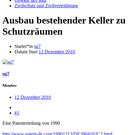
Objekte des MdI
Zivilschutz und Zivilverteidigung
Ausbau bestehender Keller zu
Schutzräumen
Starter*in
sq7
Datum Start
12 Dezember 2010
sq7
Member
12 Dezember 2010
#1
Eine Patenterteilung von 1990
http://www.patent-de.com/19901213/DE3904102C2.html