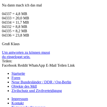
Na dann mach ich das mal
04337 = 4,8 MB
04333 = 20,0 MB
04334 = 11,7 MB
04332 = 8,8 MB
04335 = 8,2 MB
04336 = 23,8 MB
Gruß Klaus
Um antworten zu können musst
du eingeloggt sein.
Teilen:
Facebook
Reddit
WhatsApp
E-Mail
Teilen
Link
Startseite
Foren
Neue Bundesländer / DDR / Ost-Berlin
Objekte des MdI
Zivilschutz und Zivilverteidigung
Impressum
Kontakt