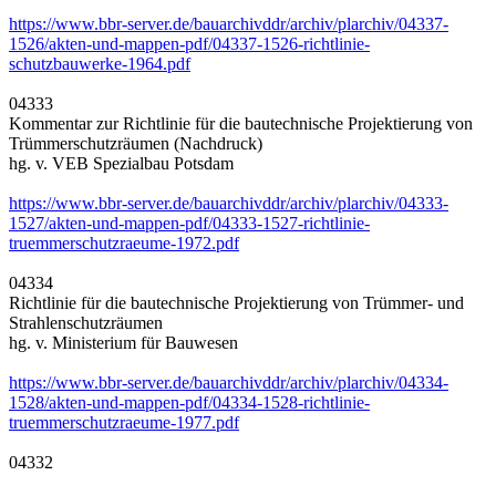
https://www.bbr-server.de/bauarchivddr/archiv/plarchiv/04337-
1526/akten-und-mappen-pdf/04337-1526-richtlinie-
schutzbauwerke-1964.pdf
04333
Kommentar zur Richtlinie für die bautechnische Projektierung von
Trümmerschutzräumen (Nachdruck)
hg. v. VEB Spezialbau Potsdam
https://www.bbr-server.de/bauarchivddr/archiv/plarchiv/04333-
1527/akten-und-mappen-pdf/04333-1527-richtlinie-
truemmerschutzraeume-1972.pdf
04334
Richtlinie für die bautechnische Projektierung von Trümmer- und
Strahlenschutzräumen
hg. v. Ministerium für Bauwesen
https://www.bbr-server.de/bauarchivddr/archiv/plarchiv/04334-
1528/akten-und-mappen-pdf/04334-1528-richtlinie-
truemmerschutzraeume-1977.pdf
04332