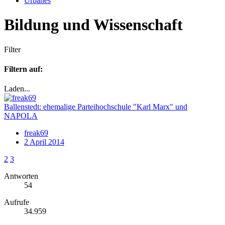
Urbanes
Bildung und Wissenschaft
Filter
Filtern auf:
Laden...
Ballenstedt: ehemalige Parteihochschule "Karl Marx" und
NAPOLA
freak69
2 April 2014
2
3
Antworten
54
Aufrufe
34.959