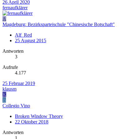
26 April 2020
fernaufklärer
A
Magdeburg: Bezirksparteischule "Chinesische Botschaft"
Alf_Red
25 August 2015
Antworten
3
Aufrufe
4.177
25 Februar 2019
klausm
K
B
Collegio Vino
Broken Window Theory
22 Oktober 2018
Antworten
1